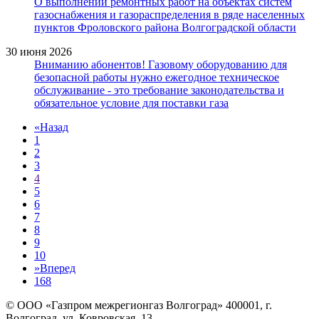
О выполнении ремонтных работ на объектах систем
газоснабжения и газораспределения в ряде населенных
пунктов Фроловского района Волгоградской области
30 июня 2026
Вниманию абонентов! Газовому оборудованию для
безопасной работы нужно ежегодное техническое
обслуживание - это требование законодательства и
обязательное условие для поставки газа
«
Назад
1
2
3
4
5
6
7
8
9
10
»
Вперед
168
© ООО «Газпром межрегионгаз Волгоград»
400001, г.
Волгоград, ул. Ковровская, 13