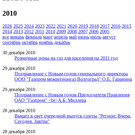
2010
2026
2025
2024
2023
2022
2021
2020
2019
2018
2017
2016
2015
2014
2013
2012
2011
2010
2009
2008
2007
2006
2005
все
январь
февраль
март
апрель
май
июнь
июль
август
сентябрь
октябрь
ноябрь
декабрь
30 декабря 2010
Розничные цены на газ для населения на 2011 год
29 декабря 2010
Поздравление с Новым годом генерального директора
ООО "Газпром межрегионгаз Волгоград" О.Е. Гаранина
29 декабря 2010
Поздравление с Новым годом Председателя Правления
ОАО "Газпром" <br>А.Б. Миллера
28 декабря 2010
Вышел в свет очередной выпуск газеты "Регион: Вчера.
Сегодня. Завтра"
28 декабря 2010