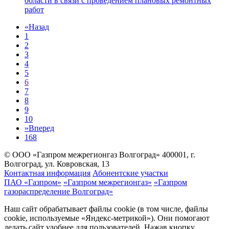
области в связи с проведением плановых ремонтных
работ
«
Назад
1
2
3
4
5
6
7
8
9
10
»
Вперед
168
© ООО «Газпром межрегионгаз Волгоград»
400001, г.
Волгоград, ул. Ковровская, 13
Контактная информация
Абонентские участки
ПАО «Газпром»
«Газпром межрегионгаз»
«Газпром
газораспределение Волгоград»
Наш сайт обрабатывает файлы cookie (в том числе, файлы
cookie, используемые «Яндекс-метрикой»). Они помогают
делать сайт удобнее для пользователей. Нажав кнопку