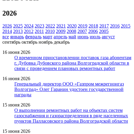
2026
2026
2025
2024
2023
2022
2021
2020
2019
2018
2017
2016
2015
2014
2013
2012
2011
2010
2009
2008
2007
2006
2005
все
январь
февраль
март
апрель
май
июнь
июль
август
сентябрь
октябрь
ноябрь
декабрь
16 июня 2026
О временном приостановлении поставок газа абонентам
г. Дубовка Дубовского района Волгоградской области в
связи с проведением плановых ремонтных работ
16 июня 2026
Генеральный директор ООО «Газпром межрегионгаз
Волгоград» Олег Гаранин удостоен государственной
награды
15 июня 2026
О выполнении ремонтных работ на объектах систем
газоснабжения и газораспределения в ряде населенных
пунктов Палласовского района Волгоградской области
15 июня 2026