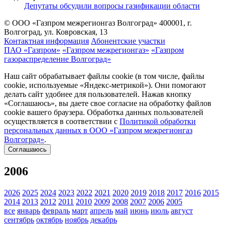
Депутаты обсудили вопросы газификации области
© ООО «Газпром межрегионгаз Волгоград»
400001, г.
Волгоград, ул. Ковровская, 13
Контактная информация
Абонентские участки
ПАО «Газпром»
«Газпром межрегионгаз»
«Газпром
газораспределение Волгоград»
Наш сайт обрабатывает файлы cookie (в том числе, файлы
cookie, используемые «Яндекс-метрикой»). Они помогают
делать сайт удобнее для пользователей. Нажав кнопку
«Соглашаюсь», вы даете свое согласие на обработку файлов
cookie вашего браузера. Обработка данных пользователей
осуществляется в соответствии с
Политикой обработки
персональных данных в ООО «Газпром межрегионгаз
Волгоград»
.
Соглашаюсь
2006
2026
2025
2024
2023
2022
2021
2020
2019
2018
2017
2016
2015
2014
2013
2012
2011
2010
2009
2008
2007
2006
2005
все
январь
февраль
март
апрель
май
июнь
июль
август
сентябрь
октябрь
ноябрь
декабрь