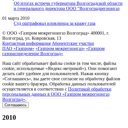
Об итогах встречи губернатора Волгоградской области
и генерального директора ООО "Волгоградрегионгаз
01 марта 2010
Суд оштрафовал иловлинца за кражу газа
© ООО «Газпром межрегионгаз Волгоград»
400001, г.
Волгоград, ул. Ковровская, 13
Контактная информация
Абонентские участки
ПАО «Газпром»
«Газпром межрегионгаз»
«Газпром
газораспределение Волгоград»
Наш сайт обрабатывает файлы cookie (в том числе, файлы
cookie, используемые «Яндекс-метрикой»). Они помогают
делать сайт удобнее для пользователей. Нажав кнопку
«Соглашаюсь», вы даете свое согласие на обработку файлов
cookie вашего браузера. Обработка данных пользователей
осуществляется в соответствии с
Политикой обработки
персональных данных в ООО «Газпром межрегионгаз
Волгоград»
.
Соглашаюсь
2010