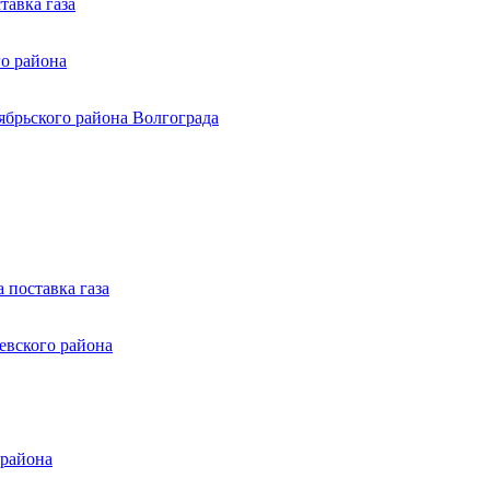
тавка газа
о района
ябрьского района Волгограда
 поставка газа
евского района
 района