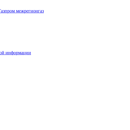
Газпром межрегионгаз
вой информации