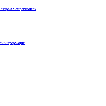
Газпром межрегионгаз
вой информации