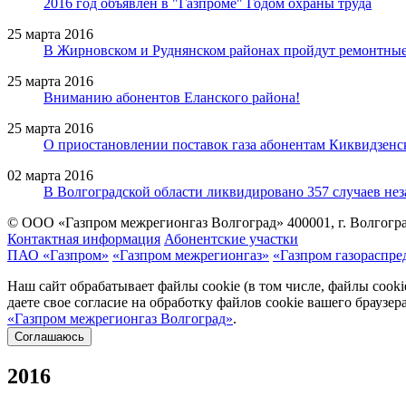
2016 год объявлен в "Газпроме" Годом охраны труда
25 марта 2016
В Жирновском и Руднянском районах пройдут ремонтны
25 марта 2016
Вниманию абонентов Еланского района!
25 марта 2016
О приостановлении поставок газа абонентам Киквидзенс
02 марта 2016
В Волгоградской области ликвидировано 357 случаев не
© ООО «Газпром межрегионгаз Волгоград»
400001, г. Волгогра
Контактная информация
Абонентские участки
ПАО «Газпром»
«Газпром межрегионгаз»
«Газпром газораспре
Наш сайт обрабатывает файлы cookie (в том числе, файлы cook
даете свое согласие на обработку файлов cookie вашего браузе
«Газпром межрегионгаз Волгоград»
.
Соглашаюсь
2016