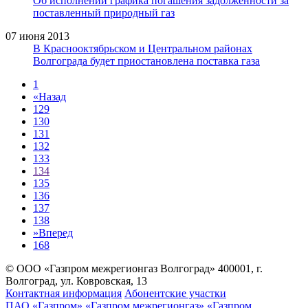
Об исполнении графика погашения задолженности за
поставленный природный газ
07 июня 2013
В Краснооктябрьском и Центральном районах
Волгограда будет приостановлена поставка газа
1
«
Назад
129
130
131
132
133
134
135
136
137
138
»
Вперед
168
© ООО «Газпром межрегионгаз Волгоград»
400001, г.
Волгоград, ул. Ковровская, 13
Контактная информация
Абонентские участки
ПАО «Газпром»
«Газпром межрегионгаз»
«Газпром