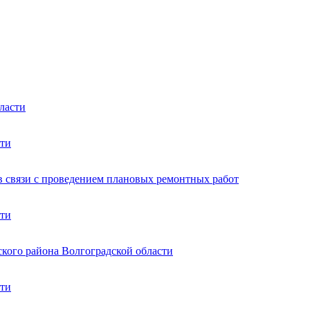
ласти
сти
в связи с проведением плановых ремонтных работ
сти
ского района Волгоградской области
сти