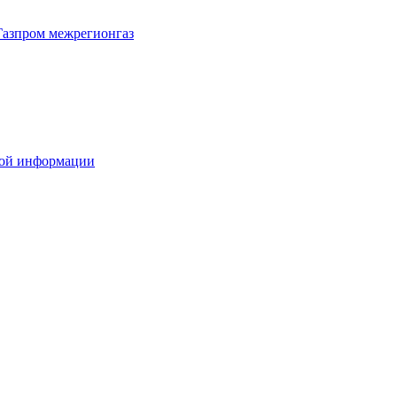
Газпром межрегионгаз
вой информации