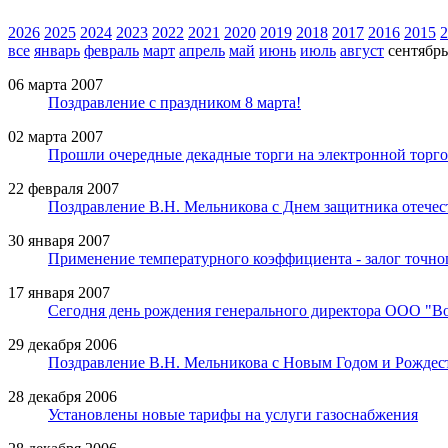
2026
2025
2024
2023
2022
2021
2020
2019
2018
2017
2016
2015
2
все
январь
февраль
март
апрель
май
июнь
июль
август
сентябрь
06 марта 2007
Поздравление с праздником 8 марта!
02 марта 2007
Прошли очередные декадные торги на электронной тор
22 февраля 2007
Поздравление В.Н. Мельникова с Днем защитника отечес
30 января 2007
Применение температурного коэффициента - залог точног
17 января 2007
Сегодня день рождения генерального директора ООО "В
29 декабря 2006
Поздравление В.Н. Мельникова с Новым Годом и Рожде
28 декабря 2006
Установлены новые тарифы на услуги газоснабжения