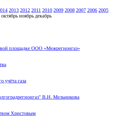
014
2013
2012
2011
2010
2009
2008
2007
2006
2005
октябрь
ноябрь
декабрь
говой площадке ООО «Межрегионгаз»
тва
о учёта газа
олгоградрегионгаз" В.Н. Мельникова
ством Христовым