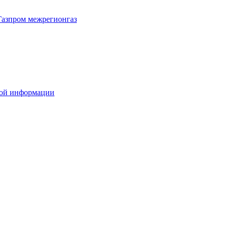
Газпром межрегионгаз
вой информации