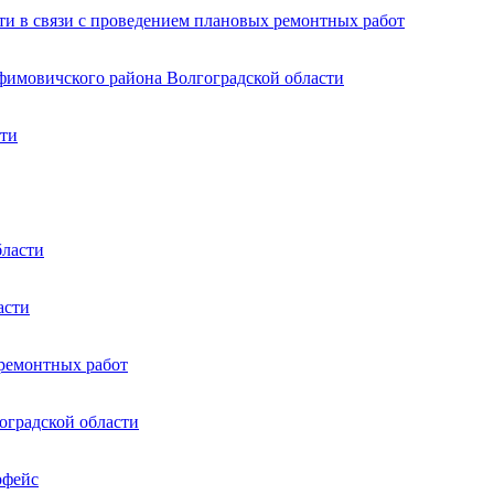
ти в связи с проведением плановых ремонтных работ
афимовичского района Волгоградской области
сти
бласти
асти
 ремонтных работ
оградской области
рфейс