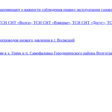
напоминают о важности соблюдения правил эксплуатации газово
 ТСН СНТ «Волга», ТСН СНТ «Взморье», ТСН СНТ «Досуг», ТСН
опроводов низкого давления в г. Волжский
м в х. Грачи и п. Самофаловка Городищенского района Волгогр