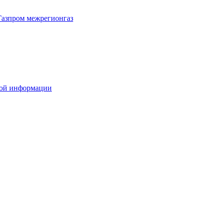
Газпром межрегионгаз
вой информации