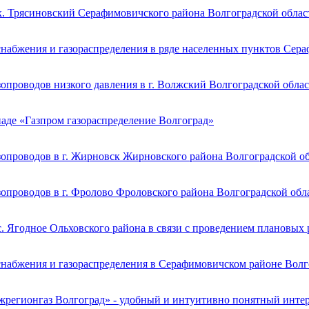
х. Трясиновский Серафимовичского района Волгоградской облас
снабжения и газораспределения в ряде населенных пунктов Сер
опроводов низкого давления в г. Волжский Волгоградской обла
иаде «Газпром газораспределение Волгоград»
зопроводов в г. Жирновск Жирновского района Волгоградской о
опроводов в г. Фролово Фроловского района Волгоградской обл
. Ягодное Ольховского района в связи с проведением плановых
снабжения и газораспределения в Серафимовичском районе Волг
жрегионгаз Волгоград» - удобный и интуитивно понятный инте