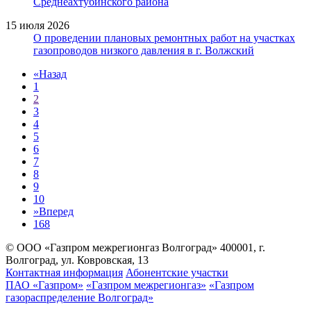
Среднеахтубинского района
15 июля 2026
О проведении плановых ремонтных работ на участках
газопроводов низкого давления в г. Волжский
«
Назад
1
2
3
4
5
6
7
8
9
10
»
Вперед
168
© ООО «Газпром межрегионгаз Волгоград»
400001, г.
Волгоград, ул. Ковровская, 13
Контактная информация
Абонентские участки
ПАО «Газпром»
«Газпром межрегионгаз»
«Газпром
газораспределение Волгоград»