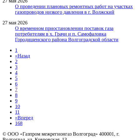
27 мая 2026
О проведении плановых ремонтных работ на участках
газопроводов низкого давления в г. Волжский
27 мая 2026
О временном приостановлении поставок газа
потребителям в х. Грачи и п. Самофаловка
Городищенского района Волгоградской области
1
«
Назад
2
3
4
5
6
7
8
9
10
11
»
Вперед
168
© ООО «Газпром межрегионгаз Волгоград»
400001, г.
Волгоград, ул. Ковровская, 13