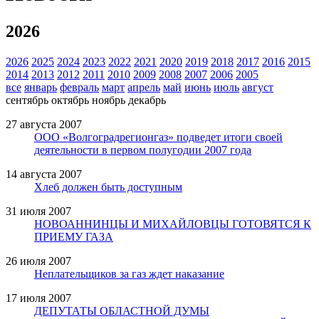
2026
2026
2025
2024
2023
2022
2021
2020
2019
2018
2017
2016
2015
2014
2013
2012
2011
2010
2009
2008
2007
2006
2005
все
январь
февраль
март
апрель
май
июнь
июль
август
сентябрь
октябрь
ноябрь
декабрь
27 августа 2007
ООО «Волгоградрегионгаз» подведет итоги своей
деятельности в первом полугодии 2007 года
14 августа 2007
Хлеб должен быть доступным
31 июля 2007
НОВОАННИНЦЫ И МИХАЙЛОВЦЫ ГОТОВЯТСЯ К
ПРИЕМУ ГАЗА
26 июля 2007
Неплательщиков за газ ждет наказание
17 июля 2007
ДЕПУТАТЫ ОБЛАСТНОЙ ДУМЫ