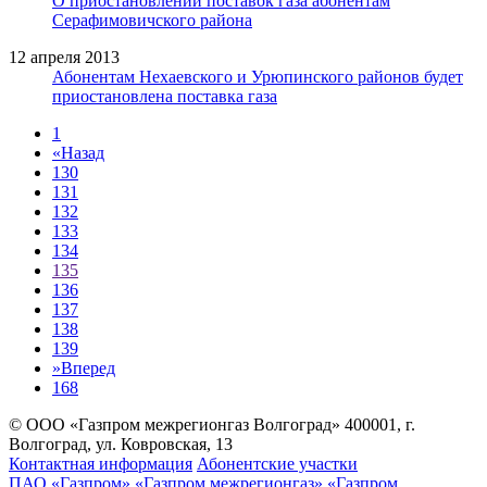
О приостановлении поставок газа абонентам
Серафимовичского района
12 апреля 2013
Абонентам Нехаевского и Урюпинского районов будет
приостановлена поставка газа
1
«
Назад
130
131
132
133
134
135
136
137
138
139
»
Вперед
168
© ООО «Газпром межрегионгаз Волгоград»
400001, г.
Волгоград, ул. Ковровская, 13
Контактная информация
Абонентские участки
ПАО «Газпром»
«Газпром межрегионгаз»
«Газпром