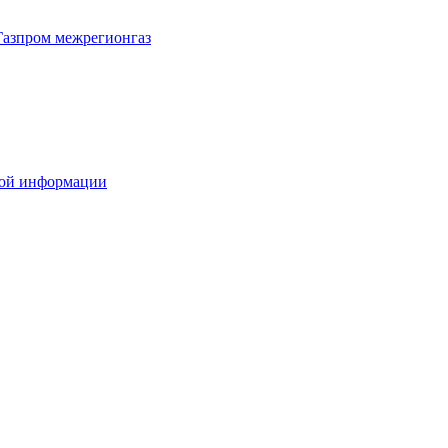
Газпром межрегионгаз
вой информации