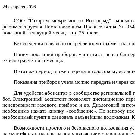
24 февраля 2026
ООО "Газпром межрегионгаз Волгоград" напомина
регламентируется Постановлением Правительства № 354 
показаний за текущий месяц – это 25 число.
Без сведений о реально потребленном объёме газа, по
Прием показаний приборов учета газа через банне
е число расчетного месяца.
В этот же период можно передать голосовому ассист
Показания приборов учета можно передать и через кон
Для удобства абонентов в сообществе региональной 
бот. Электронный ассистент позволяет дистанционно пе
неисправности газового прибора и др. Диалоговый интер
необходимо нажать кнопку «сообщение». По запросу необ
необходимый пункт и следовать дальнейшим подсказкам. Ко
Возможности простого и безопасного пользования ус
на смартфоны и планшеты под управлением операционных с