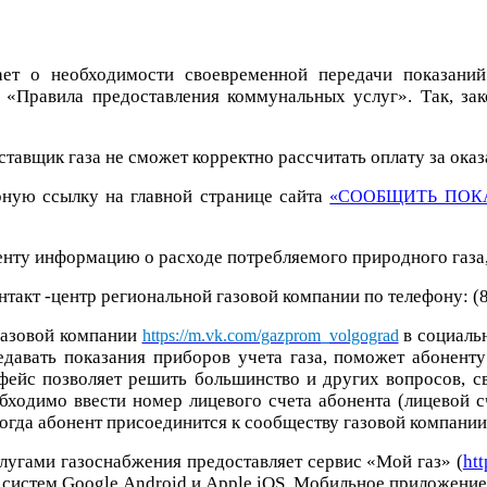
ет о необходимости своевременной передачи показаний
«Правила предоставления коммунальных услуг». Так, зак
ставщик газа не сможет корректно рассчитать оплату за оказ
рную ссылку на главной странице сайта
«СООБЩИТЬ ПОК
енту информацию о расходе потребляемого природного газа
такт -центр региональной газовой компании по телефону: (8
газовой компании
в социаль
https://m.vk.com/gazprom_volgograd
редавать показания приборов учета газа, поможет абонен
фейс позволяет решить большинство и других вопросов, с
ходимо ввести номер лицевого счета абонента (лицевой с
гда абонент присоединится к сообществу газовой компании в
лугами газоснабжения предоставляет сервис «Мой газ» (
ht
истем Google Android и Apple iOS. Мобильное приложение д