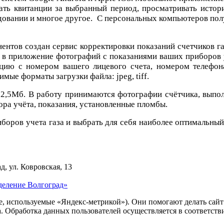
вать квитанции за выбранный период, просматривать истор
довании и многое другое. С персональных компьютеров пол
ентов создан сервис корректировки показаний счетчиков га
в приложение фотографий с показаниями ваших приборов 
цию с номером вашего лицевого счета, номером телефона
мые форматы загрузки файла: jpeg, tiff.
2,5Мб. В работу принимаются фотографии счётчика, выпол
ра учёта, показания, установленные пломбы.
иборов учета газа и выбрать для себя наиболее оптимальны
д, ул. Ковровская, 13
деление Волгоград»
ie, используемые «Яндекс-метрикой»). Они помогают делать сай
ра. Обработка данных пользователей осуществляется в соответств