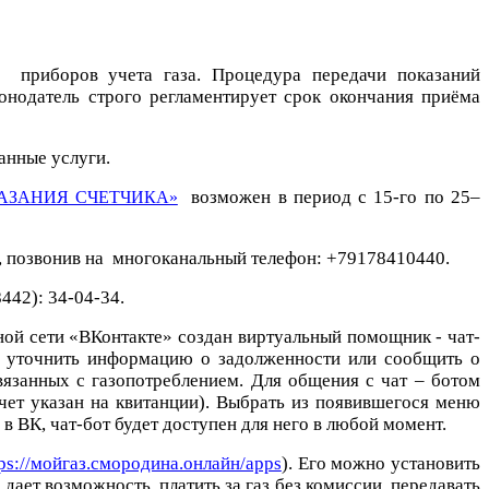
 приборов учета газа. Процедура передачи показаний
онодатель строго регламентирует срок окончания приёма
анные услуги.
возможен в период с 15-го по 25–
АЗАНИЯ СЧЕТЧИКА»
, позвонив на многоканальный телефон: +79178410440.
442): 34-04-34.
ной сети «ВКонтакте» создан виртуальный помощник - чат-
ту уточнить информацию о задолженности или сообщить о
вязанных с газопотреблением. Для общения с чат – ботом
чет указан на квитанции). Выбрать из появившегося меню
 ВК, чат-бот будет доступен для него в любой момент.
tps://мойгаз.смородина.онлайн/apps
). Его можно установить
ает возможность платить за газ без комиссии, передавать