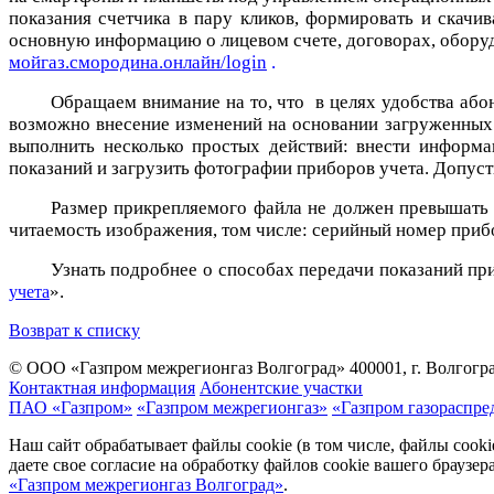
показания счетчика в пару кликов, формировать и скачи
основную информацию о лицевом счете, договорах, обору
мойгаз.смородина.онлайн/login
.
Обращаем внимание на то, что в целях удобства абон
возможно внесение изменений на основании загруженных 
выполнить несколько простых действий: внести информа
показаний и загрузить фотографии приборов учета. Допусти
Размер прикрепляемого файла не должен превышать 
читаемость изображения, том числе: серийный номер прибо
Узнать подробнее о способах передачи показаний пр
».
учета
Возврат к списку
© ООО «Газпром межрегионгаз Волгоград»
400001, г. Волгогра
Контактная информация
Абонентские участки
ПАО «Газпром»
«Газпром межрегионгаз»
«Газпром газораспре
Наш сайт обрабатывает файлы cookie (в том числе, файлы cook
даете свое согласие на обработку файлов cookie вашего браузе
«Газпром межрегионгаз Волгоград»
.