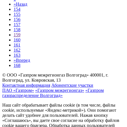
«
Назад
154
155
156
157
158
159
160
161
162
163
»
Вперед
168
© ООО «Газпром межрегионгаз Волгоград»
400001, г.
Волгоград, ул. Ковровская, 13
Контактная информация
Абонентские участки
ПАО «Газпром»
«Газпром межрегионгаз»
«Газпром
газораспределение Волгоград»
Наш сайт обрабатывает файлы cookie (в том числе, файлы
cookie, используемые «Яндекс-метрикой»). Они помогают
делать сайт удобнее для пользователей. Нажав кнопку
«Соглашаюсь», вы даете свое согласие на обработку файлов
cookie вашего браузера. Обработка данных пользователей