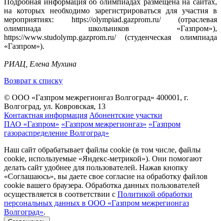
Подробная информация об олимпиадах размещена на сайтах,
на которых необходимо зарегистрироваться для участия в
мероприятиях: https://olympiad.gazprom.ru/ (отраслевая
олимпиада школьников «Газпром»),
https://www.studolymp.gazprom.ru/ (студенческая олимпиада
«Газпром»).
РИАЦ, Елена Мухина
Возврат к списку
© ООО «Газпром межрегионгаз Волгоград»
400001, г.
Волгоград, ул. Ковровская, 13
Контактная информация
Абонентские участки
ПАО «Газпром»
«Газпром межрегионгаз»
«Газпром
газораспределение Волгоград»
Наш сайт обрабатывает файлы cookie (в том числе, файлы
cookie, используемые «Яндекс-метрикой»). Они помогают
делать сайт удобнее для пользователей. Нажав кнопку
«Соглашаюсь», вы даете свое согласие на обработку файлов
cookie вашего браузера. Обработка данных пользователей
осуществляется в соответствии с
Политикой обработки
персональных данных в ООО «Газпром межрегионгаз
Волгоград»
.