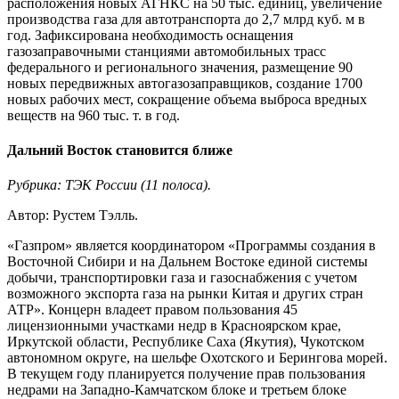
расположения новых АГНКС на 50 тыс. единиц, увеличение
производства газа для автотранспорта до 2,7 млрд куб. м в
год. Зафиксирована необходимость оснащения
газозаправочными станциями автомобильных трасс
федерального и регионального значения, размещение 90
новых передвижных автогазозаправщиков, создание 1700
новых рабочих мест, сокращение объема выброса вредных
веществ на 960 тыс. т. в год.
Дальний Восток становится ближе
Рубрика: ТЭК России (11 полоса).
Автор: Рустем Тэлль.
«Газпром» является координатором «Программы создания в
Восточной Сибири и на Дальнем Востоке единой системы
добычи, транспортировки газа и газоснабжения с учетом
возможного экспорта газа на рынки Китая и других стран
АТР». Концерн владеет правом пользования 45
лицензионными участками недр в Красноярском крае,
Иркутской области, Республике Саха (Якутия), Чукотском
автономном округе, на шельфе Охотского и Берингова морей.
В текущем году планируется получение прав пользования
недрами на Западно-Камчатском блоке и третьем блоке