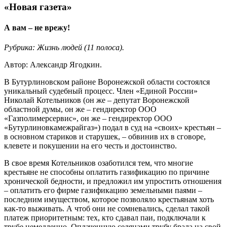
«Новая газета»
А вам – не врежу!
Рубрика: Жизнь людей (11 полоса).
Автор: Александр Ягодкин.
В Бутурлиновском районе Воронежской области состоялся
уникальный судебный процесс. Член «Единой России»
Николай Котельников (он же – депутат Воронежской
областной думы, он же – гендиректор ООО
«Газполимерсервис», он же – гендиректор ООО
«Бутурлиновкамежрайгаз») подал в суд на «своих» крестьян –
в основном стариков и старушек, – обвинив их в сговоре,
клевете и покушении на его честь и достоинство.
В свое время Котельников озаботился тем, что многие
крестьяне не способны оплатить газификацию по причине
хронической бедности, и предложил им упростить отношения
– оплатить его фирме газификацию земельными паями –
последним имуществом, которое позволяло крестьянам хоть
как-то выживать. А чтоб они не сомневались, сделал такой
платеж приоритетным: тех, кто сдавал паи, подключали к
трубе немедленно. Оплаченную селянами трубу брала на свой