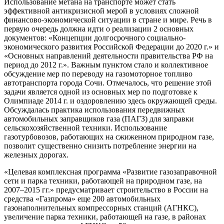
Использование метана на транспорте может стать
эффективной антикризисной мерой в условиях сложной
финансово-экономической ситуации в стране и мире. Речь в
первую очередь должна идти о реализации 2 основных
документов: «Концепции долгосрочного социально-
экономического развития Российской Федерации до 2020 г.» и
«Основных направлений деятельности правительства РФ на
период до 2012 г.». Важным пунктом стало и коллективное
обсуждение мер по переводу на газомоторное топливо
автотранспорта города Сочи. Отмечалось, что решение этой
задачи является одной из основных мер по подготовке к
Олимпиаде 2014 г. и оздоровлению здесь окружающей среды.
Обсуждалась практика использования передвижных
автомобильных заправщиков газа (ПАГЗ) для заправки
сельскохозяйственной техники. Использование
газотурбовозов, работающих на сжиженном природном газе,
позволит существенно снизить потребление энергии на
железных дорогах.
«Целевая комплексная программа «Развитие газозаправочной
сети и парка техники, работающей на природном газе, на
2007–2015 гг.» предусматривает строительство в России на
средства «Газпрома» еще 200 автомобильных
газонаполнительных компрессорных станций (АГНКС),
увеличение парка техники, работающей на газе, в районах