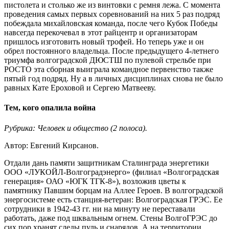
пистолета и столько же из винтовки с ремня лежа. С момента
проведения самых первых соревнований на них 5 раз подряд
побеждала михайловская команда, после чего Кубок Победы
навсегда перекочевал в этот райцентр и организаторам
пришлось изготовить новый трофей. Но теперь уже и он
обрел постоянного владельца. После предыдущего 4-летнего
триумфа волгоградской ДЮСТШ по пулевой стрельбе при
РОСТО эта сборная выиграла командное первенство также
пятый год подряд. Ну а в личных дисциплинах снова не было
равных Кате Ероховой и Сергею Матвееву.
Тем, кого опалила война
Рубрика: Человек и общество (2 полоса).
Автор: Евгений Кирсанов.
Отдали дань памяти защитникам Сталинграда энергетики
ООО «ЛУКОЙЛ-Волгоградэнерго» (филиал «Волгоградская
генерация» ОАО «ЮГК ТГК-8»), возложив цветы к
памятнику Павшим борцам на Аллее Героев. В волгоградской
энергосистеме есть станция-ветеран: Волгоградская ГРЭС. Ее
сотрудники в 1942-43 гг. ни на минуту не переставали
работать, даже под шквальным огнем. Стены ВолгоГРЭС до
сих пор хранят следы пуль и снарядов. А на территории