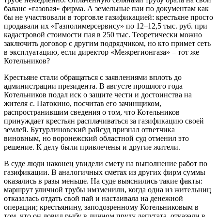
баланс «газовая» фирма. А земельные паи по документам как
бы не участвовали в торговле газификацией: крестьяне просто
продавали их «Газполимерсервису» по 12–12,5 тыс. руб. при
кадастровой стоимости пая в 250 тыс. Теоретически можно
заключить договор с другим подрядчиком, но кто примет сеть
в эксплуатацию, если директор «Межрегионгаза» – тот же
Котельников?
Крестьяне стали обращаться с заявлениями вплоть до
администрации президента. В августе прошлого года
Котельников подал иск о защите чести и достоинства на
жителя с. Патокино, посчитав его зачинщиком,
распространившим сведения о том, что Котельников
принуждает крестьян расплачиваться за газификацию своей
землей. Бутурлиновский райсуд признал ответчика
виновным, но воронежский областной суд отменил это
решение. К делу были привлечены и другие жители.
В суде люди наконец увидели смету на выполнение работ по
газификации. В аналогичных сметах из других фирм суммы
оказались в разы меньше. На суде выяснились такие факты:
маршрут уличной трубы имзменили, когда одна из жительниц
отказалась отдать свой пай и настаивала на денежной
операции; крестьянину, заподозренному Котельниковым в
том, что он ловил рыбу в личном пруду депутата, отказали в