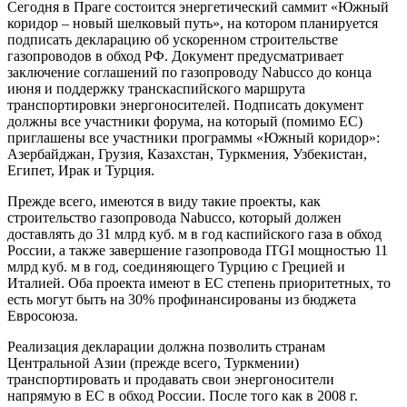
Сегодня в Праге состоится энергетический саммит «Южный
коридор – новый шелковый путь», на котором планируется
подписать декларацию об ускоренном строительстве
газопроводов в обход РФ. Документ предусматривает
заключение соглашений по газопроводу Nabucco до конца
июня и поддержку транскаспийского маршрута
транспортировки энергоносителей. Подписать документ
должны все участники форума, на который (помимо ЕС)
приглашены все участники программы «Южный коридор»:
Азербайджан, Грузия, Казахстан, Туркмения, Узбекистан,
Египет, Ирак и Турция.
Прежде всего, имеются в виду такие проекты, как
строительство газопровода Nabucco, который должен
доставлять до 31 млрд куб. м в год каспийского газа в обход
России, а также завершение газопровода ITGI мощностью 11
млрд куб. м в год, соединяющего Турцию с Грецией и
Италией. Оба проекта имеют в ЕС степень приоритетных, то
есть могут быть на 30% профинансированы из бюджета
Евросоюза.
Реализация декларации должна позволить странам
Центральной Азии (прежде всего, Туркмении)
транспортировать и продавать свои энергоносители
напрямую в ЕС в обход России. После того как в 2008 г.