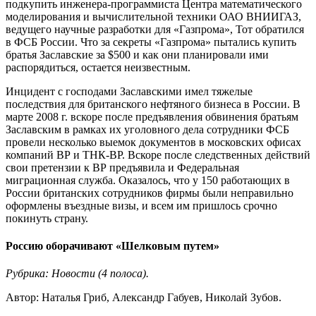
подкупить инженера-программиста Центра математического
моделирования и вычислительной техники ОАО ВНИИГАЗ,
ведущего научные разработки для «Газпрома», Тот обратился
в ФСБ России. Что за секреты «Газпрома» пытались купить
братья Заславские за $500 и как они планировали ими
распорядиться, остается неизвестным.
Инцидент с господами Заславскими имел тяжелые
последствия для британского нефтяного бизнеса в России. В
марте 2008 г. вскоре после предъявления обвинения братьям
Заславским в рамках их уголовного дела сотрудники ФСБ
провели несколько выемок документов в московских офисах
компаний ВР и ТНК-ВР. Вскоре после следственных действий
свои претензии к ВР предъявила и Федеральная
миграционная служба. Оказалось, что у 150 работающих в
России британских сотрудников фирмы были неправильно
оформлены въездные визы, и всем им пришлось срочно
покинуть страну.
Россию оборачивают «Шелковым путем»
Рубрика: Новости (4 полоса).
Автор: Наталья Гриб, Александр Габуев, Николай Зубов.