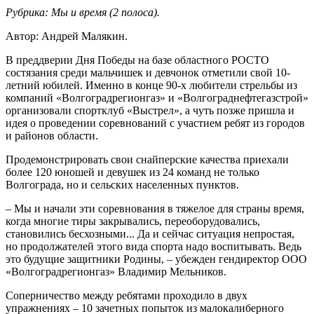
Рубрика: Мы и время (2 полоса).
Автор: Андрей Малякин.
В преддверии Дня Победы на базе областного РОСТО
состязания среди мальчишек и девчонок отметили свой 10-
летний юбилей. Именно в конце 90-х любители стрельбы из
компаний «Волгоградрегионгаз» и «Волгограднефтегазстрой»
организовали спортклуб «Выстрел», а чуть позже пришла и
идея о проведении соревнований с участием ребят из городов
и районов области.
Продемонстрировать свои снайперские качества приехали
более 120 юношей и девушек из 24 команд не только
Волгограда, но и сельских населенных пунктов.
– Мы и начали эти соревнования в тяжелое для страны время,
когда многие тиры закрывались, переоборудовались,
становились бесхозными... Да и сейчас ситуация непростая,
но продолжателей этого вида спорта надо воспитывать. Ведь
это будущие защитники Родины, – убежден гендиректор ООО
«Волгоградрегионгаз» Владимир Мельников.
Соперничество между ребятами проходило в двух
упражнениях – 10 зачетных попыток из малокалиберного