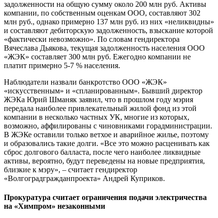
задолженности на общую сумму около 200 млн руб. Активы
компании, по собственным оценкам ООО, составляют 302
млн руб., однако примерно 137 млн руб. из них «неликвидны»
и составляют дебиторскую задолженность, взыскание которой
«фактически невозможно». По словам гендиректора
Вячеслава Дьякова, текущая задолженность населения ООО
«ЖЭК» составляет 300 млн руб. Ежегодно компании не
платит примерно 5-7 % населения.
Наблюдатели назвали банкротство ООО «ЖЭК»
«искусственным» и «спланированным». Бывший директор
ЖЭКа Юрий Шманяк заявил, что в прошлом году мэрия
передала наиболее привлекательный жилой фонд из этой
компании в несколько частных УК, многие из которых,
возможно, аффилированы с чиновниками горадминистрации.
В ЖЭКе оставили только ветхое и аварийное жилье, поэтому
и образовались такие долги. «Все это можно расценивать как
сброс долгового балласта, после чего наиболее ликвидные
активы, вероятно, будут переведены на новые предприятия,
близкие к мэру», – считает гендиректор
«Волгоградгражданпроекта» Андрей Куприков.
Прокуратура считает ограничения подачи электричества
на «Химпром» незаконными