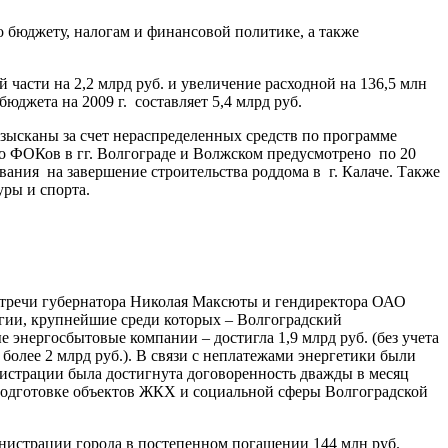
о бюджету, налогам и финансовой политике, а также
части на 2,2 млрд руб. и увеличение расходной на 136,5 млн
джета на 2009 г. составляет 5,4 млрд руб.
зысканы за счет нераспределенных средств по программе
во ФОКов в гг. Волгограде и Волжском предусмотрено по 20
вания на завершение строительства роддома в г. Калаче. Также
ры и спорта.
стречи губернатора Николая Максюты и гендиректора ОАО
гии, крупнейшие среди которых – Волгоградский
нергосбытовые компании – достигла 1,9 млрд руб. (без учета
олее 2 млрд руб.). В связи с неплатежами энергетики были
истрации была достигнута договоренность дважды в месяц
подготовке объектов ЖКХ и социальной сферы Волгоградской
нистрации города в постепенном погашении 144 млн руб.