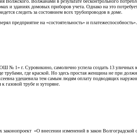
ия Волжского. Волжанами в результате бесконтрольного потребл
мах и зданиях домовых приборов учета. Однако на это потребует
идется следить за состоянием всех трубопроводов в доме.
ерял предприятие на «состоятельность» и платежеспособность». 
 № 1» г. Суровикино, самолично успела создать 13 уличных к
е трубами, где краской. Но здесь простая женщина не при должн
ексеевна удешевила тем самым людям оплату подводящих наружны
к газовой трубе и хуторяне.
 законопроект «О внесении изменений в закон Волгоградской о