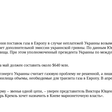
ния поставок газа в Европу в случае неплатежей Украины возы
чет дополнительной эмиссии украинской гривны. По данным Юще
нилища. При этом уполномоченный президента Украины по между
 май должен составить около $640 млн.
энерго Украины считает газовую проблему не решенной, а лишь
анилища объемы, необходимые для транзита газа в Европу. В апре
рму – звенья одной цепи, – уверен представитель Виктора Ющен
рь Кремль хочет назначить в Киеве марионеточную власть».