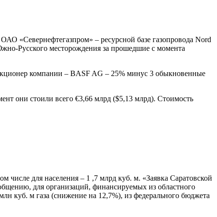
 ОАО «Севернефтегазпром» – ресурсной базе газопровода Nord
ь Южно-Русского месторождения за прошедшие с момента
й акционер компании – BASF AG – 25% минус 3 обыкновенные
мент они стоили всего €3,66 млрд ($5,13 млрд). Стоимость
ом числе для населения – 1 ,7 млрд куб. м. «Заявка Саратовской
ообщению, для организаций, финансируемых из областного
6 млн куб. м газа (снижение на 12,7%), из федерального бюджета