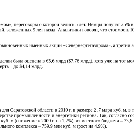
мом», переговоры о которой велись 5 лет. Немцы получат 25% в
ций, заложенных 9 лет назад. Аналитики говорят, что стоимост
6 обыкновенных именных акций «Севернефтегазпрома», а трети
.
делки была оценена в €5,6 млрд ($7,76 млрд), хотя уже на тот мо
рть – до $4,14 млрд.
я Саратовской области в 2010 г. в размере 2 ,7 млрд куб. м, в т
терстве промышленности и энергетики региона. Так, согласно с
 куб. м (снижение к 2009 г. на 1,2%), из местного бюджета – 73,
льного комплекса – 759,9 млн куб. м (рост на 4,9%).