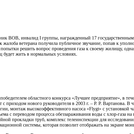
стник ВОВ, инвалид
I
группы, награжденный 17 государственными
ак жалоба ветерана получила публичное звучание, попав к уполн
попытки решить вопрос проведения газа к своему жилищу, однак
ц будет жить в нормальных условиях.
 победителем областного конкурса «Лучшее предприятие», в теч
с приходом нового руководителя в 2003 г. – Р. Р. Вартанова. В
ргии, монтаж высокоэффективного насоса «
Flygt
» с установкой 
ема с переводом процесса обеззараживания воды с хлор-газа на 
шейной прокладки труб, комплекс телеинспекции для исследован
ационной системы, которая позволит отображать на экране мон