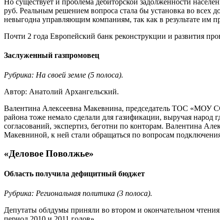
Но существует и проблема дебиторской задолженности населен
руб. Реальным решением вопроса стала бы установка во всех до
невыгодна управляющим компаниям, так как в результате им пр
Почти 2 года Европейский банк реконструкции и развития пров
Заслуженный газпромовец
Рубрика: На своей земле (5 полоса).
Автор: Анатолий Архангельский.
Валентина Алексеевна Макевнина, председатель ТОС «МОУ СОШ
района тоже немало сделали для газификации, выручая народ гд
согласований, экспертиз, беготни по конторам. Валентина Ал
Макевниной, к ней стали обращаться по вопросам подключения 
«Деловое Поволжье»
Область получила дефицитный бюджет
Рубрика: Региональная политика (3 полоса).
Депутаты облдумы приняли во втором и окончательном чтениях
период 2010 и 2011 годов».