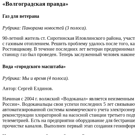
«Волгоградская правда»
Газ для ветерана
Рубрика: Панорама новостей (3 полоса).
90-летний житель ст. Сиротинская Иловлинского района, уча
с газовым отоплением. Решить проблему удалось после того, к
Ростовщикову. В течение последних лет ветеран предпринимал 
станицу газ был проведен. Теперь заслуженный человек наконе
Вода «городского масштаба»
Рубрика: Мы и время (4 полоса).
Автор: Сергей Елдинов.
Начиная с 2004 г. волжский «Водоканал» является неизменным
России». Водоканальцы свои успехи последних 5 лет связывают 
автоматизированной системы коммерческого учета электроэне
реконструкции хлораторной на насосной станции третьего подъ
телеметрией. Есть на предприятии оборудование для бестран
прочистке каналов. Выполнен первый этап создания геоинформ