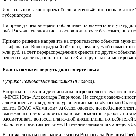
Изначально в законопроект было внесено 46 поправок, в итог
губернатором.
На предыдущем заседании областные парламентарии утвердили 
руб. Расходы увеличились в основном за счет безвозмездных п
Принято решение направить на строительство объектов муници
газификации Волгоградской области, реализуемой совместно с
млн руб. за счет перераспределения средств по другим объект
решено выделить дополнительно 28 млн руб. на финансировани
Власть поможет вернуть долги энергетикам
Рубрика: Региональная экономика (8 полоса).
Вопросы платежной дисциплины потребителей электроэнергии 
«МРСК Юга» Александра Гаврилова. На сегодня задолженность
алюминиевый завод, металлургический завод «Красный Октябрь
долгов ВОАО «Химпром» за бездоговорное потребление электро
вынуждены приостановить плановые ремонтные работы на энерг
рассматривать вопросы платежной дисциплины потребителей 
области к предстоящей зиме. В течение ближайших 2 недель бу
В тот же день на совещании с мэром Волгограда Романом Гре