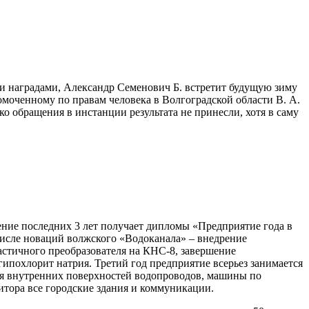
 наградами, Александр Семенович Б. встретит будущую зиму
омоченному по правам человека в Волгоградской области В. А.
о обращения в инстанции результата не принесли, хотя в саму
ение последних 3 лет получает дипломы «Предприятие года в
 числе новаций волжского «Водоканала» – внедрение
частичного преобразователя на КНС-8, завершение
гипохлорит натрия. Третий год предприятие всерьез занимается
ия внутренних поверхностей водопроводов, машины по
итора все городские здания и коммуникации.