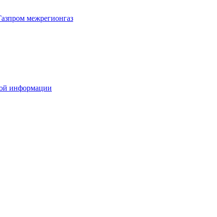
Газпром межрегионгаз
вой информации