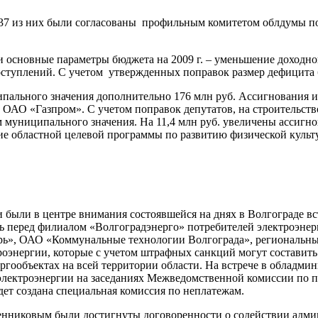
е 37 из них были согласованы профильным комитетом облдумы п
основные параметры бюджета на 2009 г. – уменьшение доходной 
оступлений. С учетом утвержденных поправок размер дефицита бю
пального значения дополнительно 176 млн руб. Ассигнования и
 ОАО «Газпром». С учетом поправок депутатов, на строительст
ам муниципального значения. На 11,4 млн руб. увеличены ассигно
е областной целевой программы по развитию физической культу
были в центре внимания состоявшейся на днях в Волгограде в
 перед филиалом «Волгоградэнерго» потребителей электроэнер
», ОАО «Коммунальные технологии Волгограда», региональные э
энергии, которые с учетом штрафных санкций могут составить б
ообъектах на всей территории области. На встрече в обладмин
электроэнергии на заседаниях Межведомственной комиссии по 
дет создана специальная комиссия по неплатежам.
бенниковым были достигнуты договоренности о содействии адми