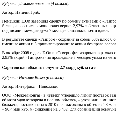
Рубрика: Деловые новости (4 полоса).
Автор: Наталья Гриб.
Немецкий E.On завершил сделку по обмену активами с «Газпро
Stream, а российская монополия вернет 2,93% собственных ак
подписания меморандума 7 месяцев снизилась почти вдвое.
В результате сделки «Газпром» сохранит за собой 50% плюс 
именные акции и 3 привилегированные акции без права голоса
В октябре 2008 г. доля E.On в «Севернефтегазпроме» в рамках с
2,93% акций «Газпрома» за прошедшие 7 месяцев упала на четве
Саратовская область получит 2,7 млрд куб. м газа
Рубрика: Нижняя Волга (6 полоса).
Автор: Интерфакс – Поволжье.
ООО «Межрегионгаз» в четверг утвердило лимит поставок газа дл
области удовлетворена в полном объеме», – уточнили в минис
бюджета, поставки газа в 2010 г. согласованы в объеме 25,3 млн
– 96,4 млн куб. м (снижение на 3,4%), для организаций коммуна