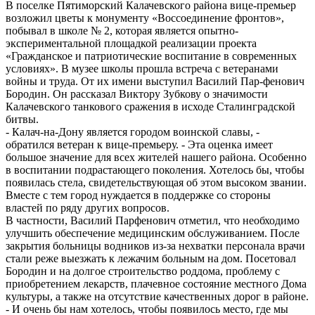
В поселке Пятиморский Калачевского района вице-премьер
возложил цветы к монументу «Воссоединение фронтов»,
побывал в школе № 2, которая является опытно-
экспериментальной площадкой реализации проекта
«Гражданское и патриотические воспитание в современных
условиях». В музее школы прошла встреча с ветеранами
войны и труда. От их имени выступил Василий Пар-фенович
Бородин. Он рассказал Виктору Зубкову о значимости
Калачевского танкового сражения в исходе Сталинградской
битвы.
- Калач-на-Дону является городом воинской славы, -
обратился ветеран к вице-премьеру. - Эта оценка имеет
большое значение для всех жителей нашего района. Особенно
в воспитании подрастающего поколения. Хотелось бы, чтобы
появилась стела, свидетельствующая об этом высоком звании.
Вместе с тем город нуждается в поддержке со стороны
властей по ряду других вопросов.
В частности, Василий Парфенович отметил, что необходимо
улучшить обеспечение медицинским обслуживанием. После
закрытия больницы водников из-за нехватки персонала врачи
стали реже выезжать к лежачим больным на дом. Посетовал
Бородин и на долгое строительство роддома, проблему с
приобретением лекарств, плачевное состояние местного Дома
культуры, а также на отсутствие качественных дорог в районе.
- И очень бы нам хотелось, чтобы появилось место, где мы