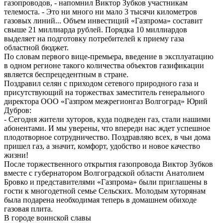
газопроводов, - напомнил Виктор Зубков участникам
телемоста. - Это ни много ни мало 3 тысячи километров
газовых линий... Объем инвестиций «Газпрома» составит
свыше 21 миллиарда рублей. Порядка 10 миллиардов
выделяет на подготовку потребителей к приему газа
областной бюджет.
По словам первого вице-премьера, введение в эксплуатацию
в одном регионе такого количества объектов газификации
является беспрецедентным в стране.
Поздравил селян с приходом сетевого природного газа и
присутствующий на торжествах заместитель генерального
директора ООО «Газпром межрегионгаз Волгоград» Юрий
Дубров:
- Сегодня жители хуторов, куда подведен газ, стали нашими
абонентами. И мы уверены, что впереди нас ждет успешное
плодотворное сотрудничество. Поздравляю всех, в чьи дома
пришел газ, а значит, комфорт, удобство и новое качество
жизни!
После торжественного открытия газопровода Виктор Зубков
вместе с губернатором Волгоградской области Анатолием
Бровко и представителями «Газпрома» были приглашены в
гости к многодетной семье Сельских. Молодым хуторянам
была подарена необходимая теперь в домашнем обиходе
газовая плита.
В городе воинской славы