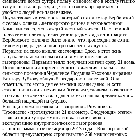
семидесяти домов хутора пользу, с вводом его в эксплуатацию
тянуть не стали, рассудив, что праздник праздником, а
удобство людей все-таки важнее.
Поучаствовать в телемосте, который связал хутор Вербовский
с селом Солянка Светлоярского района и Чухонастовкой
Камышинского, мог каждый местный житель. На огромной
плазменной панели, помещенной рядом с администрацией
Вербовского, отлично было видно, что происходит за сотни
километров, разделившие три населенных пункта.
Первыми на связь вышли светлоярцы. Здесь в этот день
запускались межпоселковый и внутрипоселковый
газопроводы. Первыми тепло получили жители сразу 21 дома.
После церемонии торжественного зажжения факела глава
сельского поселения Червленое Людмила Чехомова выразила
Виктору Зубкову общую благодарность жите¬лей. Она
отметила, что этого дня ее земляки ждали давно. И хотя
селяне привыкли к нехитрым бытовым условиям, появление
«голубого огонька» стало для них настоящим праздником и...
большой надеждой на будущее.
Еще один межпоселковый газопровод - Романовка-
Чухонастка - протянулся на 21 километр. Следующим этапом
газификации хутора Чухонастовка станет ввод в
эксплуатацию внутрипоселкового газопровода.
- По программе газификации до 2013 года в Волгоградской
области предусмотрено строительство 258 межпоселковых