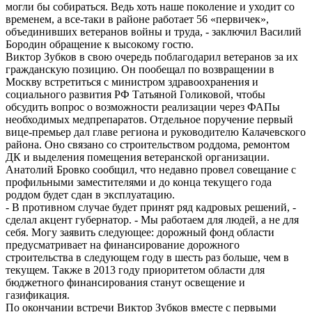
могли бы собираться. Ведь хоть наше поколение и уходит со
временем, а все-таки в районе работает 56 «первичек»,
объединивших ветеранов войны и труда, - заключил Василий
Бородин обращение к высокому гостю.
Виктор Зубков в свою очередь поблагодарил ветеранов за их
гражданскую позицию. Он пообещал по возвращении в
Москву встретиться с министром здравоохранения и
социального развития РФ Татьяной Голиковой, чтобы
обсудить вопрос о возможности реализации через ФАПы
необходимых медпрепаратов. Отдельное поручение первый
вице-премьер дал главе региона и руководителю Калачевского
района. Оно связано со строительством роддома, ремонтом
ДК и выделения помещения ветеранской организации.
Анатолий Бровко сообщил, что недавно провел совещание с
профильными заместителями и до конца текущего года
роддом будет сдан в эксплуатацию.
- В противном случае будет принят ряд кадровых решений, -
сделал акцент губернатор. - Мы работаем для людей, а не для
себя. Могу заявить следующее: дорожный фонд области
предусматривает на финансирование дорожного
строительства в следующем году в шесть раз больше, чем в
текущем. Также в 2013 году приоритетом области для
бюджетного финансирования станут освещение и
газификация.
По окончании встречи Виктор Зубков вместе с первыми