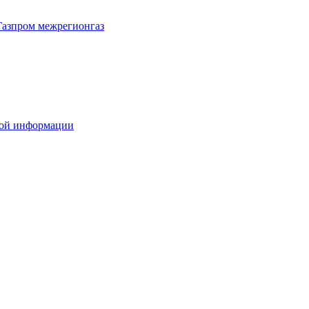
Газпром межрегионгаз
вой информации