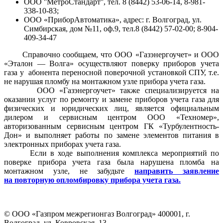
ООО ''МетроСтандарт'', тел. 8 (8442) 53-06-14, 8-981-
338-10-83;
ООО «ПриборАвтоматика», адрес: г. Волгоград, ул.
Симбирская, дом №11, оф.9, тел.8 (8442) 57-02-00; 8-904-
409-34-47
Справочно сообщаем, что ООО «Газэнергоучет» и ООО
«Эталон — Волга» осуществляют поверку приборов учета
газа у абонента переносной поверочной установкой СПУ, т.е.
не нарушая пломбу на монтажном узле прибора учета газа.
ООО «Газэнергоучет» также специализируется на
оказании услуг по ремонту и замене приборов учета газа для
физических и юридических лиц, является официальным
дилером и сервисным центром ООО «Техномер»,
авторизованным сервисным центром ГК «Турбулентность-
Дон» и выполняет работы по замене элементов питания в
электронных приборах учета газа.
Если в ходе выполнения комплекса мероприятий по
поверке прибора учета газа была нарушена пломба на
монтажном узле, не забудьте
направить заявление
на повторную опломбировку прибора учета газа.
© ООО «Газпром межрегионгаз Волгоград»
400001, г.
Волгоград, ул. Ковровская, 13