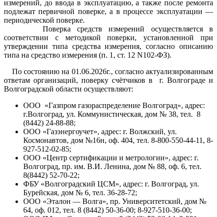
измерений, до ввода в эксплуатацию, а также после ремонта
подлежат первичной поверке, а в процессе эксплуатации —
периодической поверке.
Поверка средств измерений осуществляется в
соответствии с методикой поверки, установленной при
утверждении типа средства измерения, согласно описанию
типа на средство измерения (п. 1, ст. 12 N102-ФЗ).
По состоянию на 01.06.2026г., согласно актуализированным
ответам организаций, поверку счётчиков в г. Волгограде и
Волгоградской области осуществляют:
ООО «Газпром газораспределение Волгоград», адрес:
г.Волгоград, ул. Коммунистическая, дом № 38, тел. 8
(8442) 24-88-88;
ООО «Газэнергоучет», адрес: г. Волжский, ул.
Космонавтов, дом №16н, оф. 404, тел. 8-800-550-44-11, 8-
927-512-02-85;
ООО «Центр сертификации и метрологии», адрес: г.
Волгоград, пр. им. В.И. Ленина, дом № 88, оф. 6, тел.
8(8442) 52-70-22;
ФБУ «Волгоградский ЦСМ», адрес: г. Волгоград, ул.
Бурейская, дом № 6, тел. 36-28-72;
ООО «Эталон — Волга», пр. Университетский, дом №
64, оф. 012, тел. 8 (8442) 50-36-00; 8-927-510-36-00;