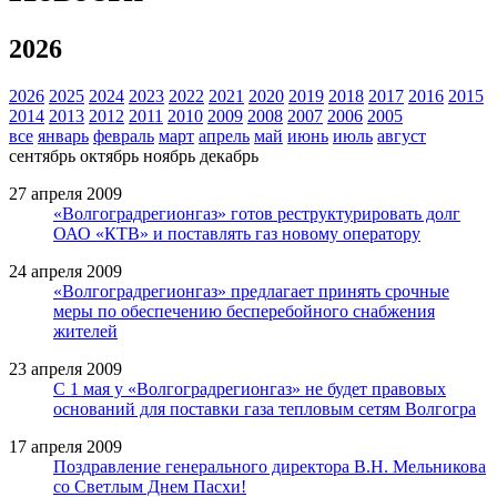
2026
2026
2025
2024
2023
2022
2021
2020
2019
2018
2017
2016
2015
2014
2013
2012
2011
2010
2009
2008
2007
2006
2005
все
январь
февраль
март
апрель
май
июнь
июль
август
сентябрь
октябрь
ноябрь
декабрь
27 апреля 2009
«Волгоградрегионгаз» готов реструктурировать долг
ОАО «КТВ» и поставлять газ новому оператору
24 апреля 2009
«Волгоградрегионгаз» предлагает принять срочные
меры по обеспечению бесперебойного снабжения
жителей
23 апреля 2009
С 1 мая у «Волгоградрегионгаз» не будет правовых
оснований для поставки газа тепловым сетям Волгогра
17 апреля 2009
Поздравление генерального директора В.Н. Мельникова
со Светлым Днем Пасхи!