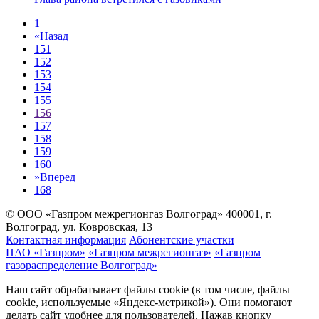
1
«
Назад
151
152
153
154
155
156
157
158
159
160
»
Вперед
168
© ООО «Газпром межрегионгаз Волгоград»
400001, г.
Волгоград, ул. Ковровская, 13
Контактная информация
Абонентские участки
ПАО «Газпром»
«Газпром межрегионгаз»
«Газпром
газораспределение Волгоград»
Наш сайт обрабатывает файлы cookie (в том числе, файлы
cookie, используемые «Яндекс-метрикой»). Они помогают
делать сайт удобнее для пользователей. Нажав кнопку