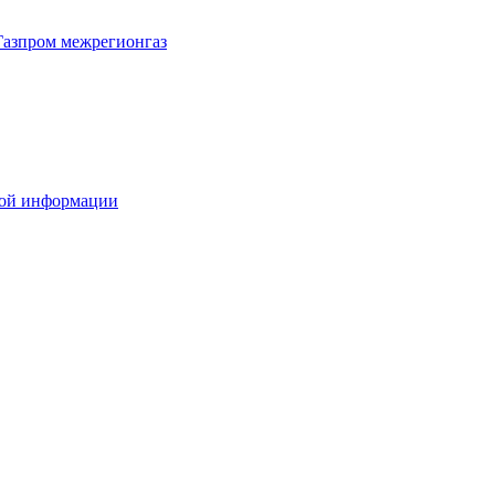
Газпром межрегионгаз
вой информации