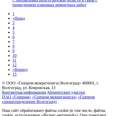
г. Михайловка Волгоградской области в связи с
проведением плановых ремонтных работ
1
«
Назад
3
4
5
6
7
8
9
10
11
12
»
Вперед
15
© ООО «Газпром межрегионгаз Волгоград»
400001, г.
Волгоград, ул. Ковровская, 13
Контактная информация
Абонентские участки
ПАО «Газпром»
«Газпром межрегионгаз»
«Газпром
газораспределение Волгоград»
Наш сайт обрабатывает файлы cookie (в том числе, файлы
cookie, используемые «Яндекс-метрикой»). Они помогают