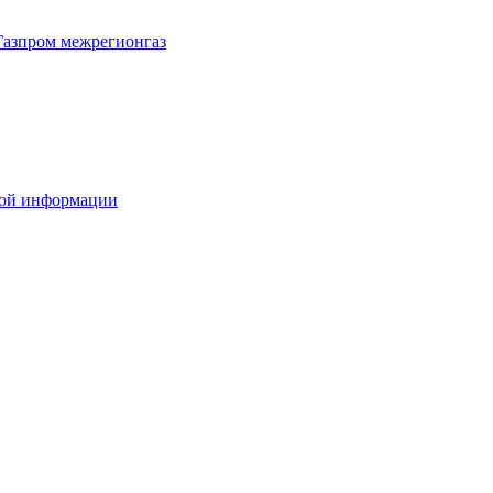
Газпром межрегионгаз
вой информации