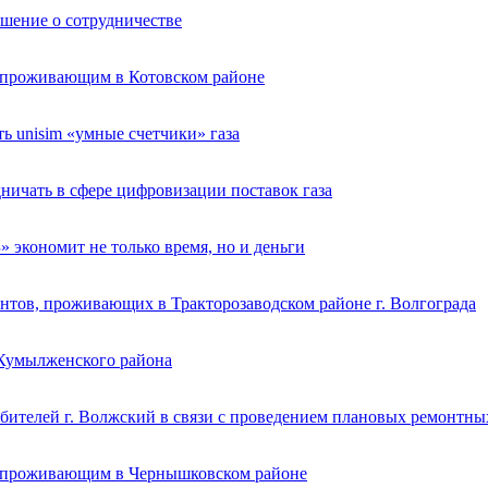
ашение о сотрудничестве
, проживающим в Котовском районе
 unisim «умные счетчики» газа
ичать в сфере цифровизации поставок газа
экономит не только время, но и деньги
нтов, проживающих в Тракторозаводском районе г. Волгограда
 Кумылженского района
бителей г. Волжский в связи с проведением плановых ремонтны
, проживающим в Чернышковском районе