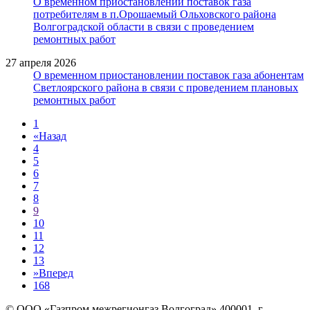
О временном приостановлении поставок газа
потребителям в п.Орошаемый Ольховского района
Волгоградской области в связи с проведением
ремонтных работ
27 апреля 2026
О временном приостановлении поставок газа абонентам
Светлоярского района в связи с проведением плановых
ремонтных работ
1
«
Назад
4
5
6
7
8
9
10
11
12
13
»
Вперед
168
© ООО «Газпром межрегионгаз Волгоград»
400001, г.