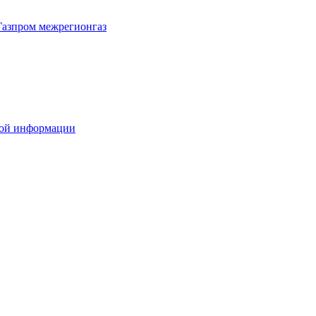
Газпром межрегионгаз
вой информации