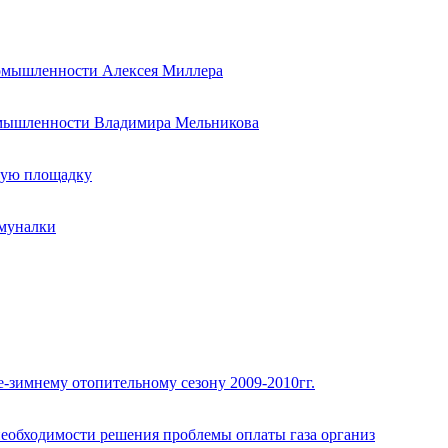
ромышленности Алексея Миллера
ромышленности Владимира Мельникова
ную площадку
ммуналки
е-зимнему отопительному сезону 2009-2010гг.
еобходимости решения проблемы оплаты газа организ