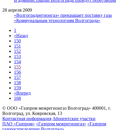
В администрации Волгограда пройдут переговоры
28 апреля 2009
«Волгоградрегионгаз» прекращает поставку газа
«Коммунальным технологиям Волгограда»
1
«
Назад
150
151
152
153
154
155
156
157
158
159
»
Вперед
168
© ООО «Газпром межрегионгаз Волгоград»
400001, г.
Волгоград, ул. Ковровская, 13
Контактная информация
Абонентские участки
ПАО «Газпром»
«Газпром межрегионгаз»
«Газпром
газораспределение Волгоград»