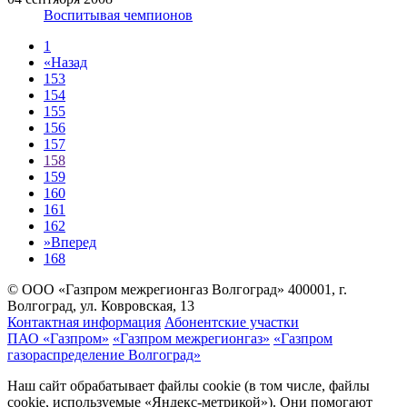
Воспитывая чемпионов
1
«
Назад
153
154
155
156
157
158
159
160
161
162
»
Вперед
168
© ООО «Газпром межрегионгаз Волгоград»
400001, г.
Волгоград, ул. Ковровская, 13
Контактная информация
Абонентские участки
ПАО «Газпром»
«Газпром межрегионгаз»
«Газпром
газораспределение Волгоград»
Наш сайт обрабатывает файлы cookie (в том числе, файлы
cookie, используемые «Яндекс-метрикой»). Они помогают