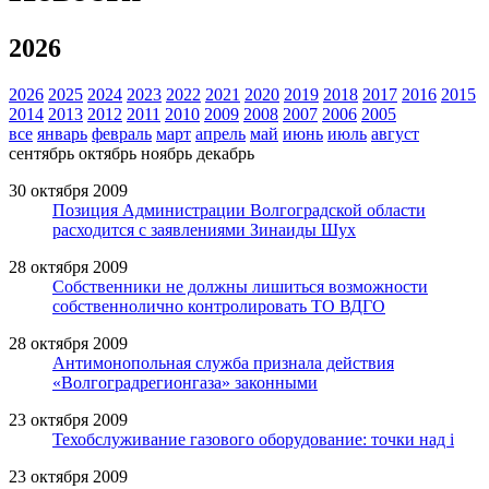
2026
2026
2025
2024
2023
2022
2021
2020
2019
2018
2017
2016
2015
2014
2013
2012
2011
2010
2009
2008
2007
2006
2005
все
январь
февраль
март
апрель
май
июнь
июль
август
сентябрь
октябрь
ноябрь
декабрь
30 октября 2009
Позиция Администрации Волгоградской области
расходится с заявлениями Зинаиды Шух
28 октября 2009
Собственники не должны лишиться возможности
собственнолично контролировать ТО ВДГО
28 октября 2009
Антимонопольная служба признала действия
«Волгоградрегионгаза» законными
23 октября 2009
Техобслуживание газового оборудование: точки над i
23 октября 2009