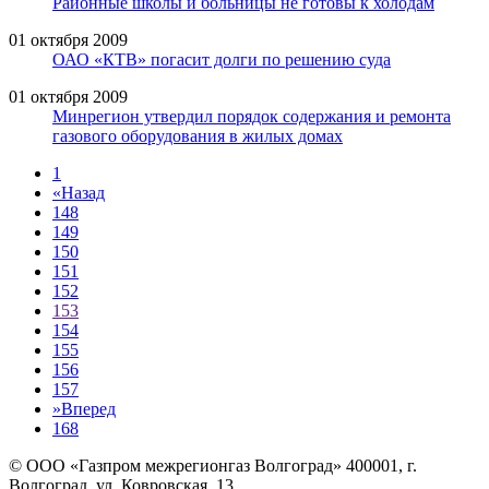
Районные школы и больницы не готовы к холодам
01 октября 2009
ОАО «КТВ» погасит долги по решению суда
01 октября 2009
Минрегион утвердил порядок содержания и ремонта
газового оборудования в жилых домах
1
«
Назад
148
149
150
151
152
153
154
155
156
157
»
Вперед
168
© ООО «Газпром межрегионгаз Волгоград»
400001, г.
Волгоград, ул. Ковровская, 13