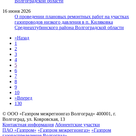
Волгоградской области
16 июня 2026
О проведении плановых ремонтных работ на участках
газопроводов низкого давления в п. Киляковка
Среднеахтубинского района Волгоградской области
«
Назад
1
2
3
4
5
6
7
8
9
10
»
Вперед
130
© ООО «Газпром межрегионгаз Волгоград»
400001, г.
Волгоград, ул. Ковровская, 13
Контактная информация
Абонентские участки
ПАО «Газпром»
«Газпром межрегионгаз»
«Газпром
газораспределение Волгоград»