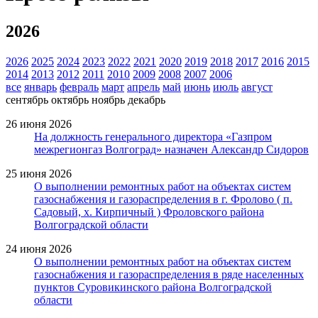
2026
2026
2025
2024
2023
2022
2021
2020
2019
2018
2017
2016
2015
2014
2013
2012
2011
2010
2009
2008
2007
2006
все
январь
февраль
март
апрель
май
июнь
июль
август
сентябрь
октябрь
ноябрь
декабрь
26 июня 2026
На должность генерального директора «Газпром
межрегионгаз Волгоград» назначен Александр Сидоров
25 июня 2026
О выполнении ремонтных работ на объектах систем
газоснабжения и газораспределения в г. Фролово ( п.
Садовый, х. Кирпичный ) Фроловского района
Волгоградской области
24 июня 2026
О выполнении ремонтных работ на объектах систем
газоснабжения и газораспределения в ряде населенных
пунктов Суровикинского района Волгоградской
области