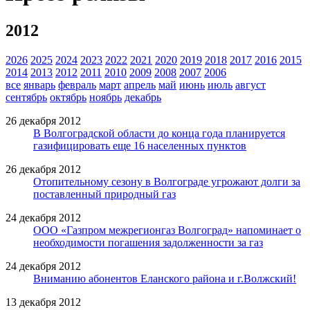
2012
2026
2025
2024
2023
2022
2021
2020
2019
2018
2017
2016
2015
2014
2013
2012
2011
2010
2009
2008
2007
2006
все
январь
февраль
март
апрель
май
июнь
июль
август
сентябрь
октябрь
ноябрь
декабрь
26 декабря 2012
В Волгоградской области до конца года планируется
газифицировать еще 16 населенных пунктов
26 декабря 2012
Отопительному сезону в Волгограде угрожают долги за
поставленный природный газ
24 декабря 2012
ООО «Газпром межрегионгаз Волгоград» напоминает о
необходимости погашения задолженности за газ
24 декабря 2012
Вниманию абонентов Еланского района и г.Волжский!
13 декабря 2012