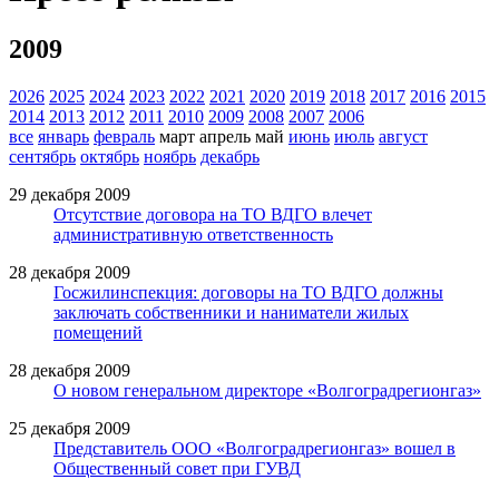
2009
2026
2025
2024
2023
2022
2021
2020
2019
2018
2017
2016
2015
2014
2013
2012
2011
2010
2009
2008
2007
2006
все
январь
февраль
март
апрель
май
июнь
июль
август
сентябрь
октябрь
ноябрь
декабрь
29 декабря 2009
Отсутствие договора на ТО ВДГО влечет
административную ответственность
28 декабря 2009
Госжилинспекция: договоры на ТО ВДГО должны
заключать собственники и наниматели жилых
помещений
28 декабря 2009
О новом генеральном директоре «Волгоградрегионгаз»
25 декабря 2009
Представитель ООО «Волгоградрегионгаз» вошел в
Общественный совет при ГУВД