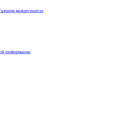
Газпром межрегионгаз
вой информации