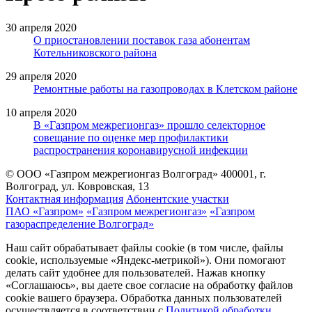
30 апреля 2020
О приостановлении поставок газа абонентам
Котельниковского района
29 апреля 2020
Ремонтные работы на газопроводах в Клетском районе
10 апреля 2020
В «Газпром межрегионгаз» прошло селекторное
совещание по оценке мер профилактики
распространения коронавирусной инфекции
© ООО «Газпром межрегионгаз Волгоград»
400001, г.
Волгоград, ул. Ковровская, 13
Контактная информация
Абонентские участки
ПАО «Газпром»
«Газпром межрегионгаз»
«Газпром
газораспределение Волгоград»
Наш сайт обрабатывает файлы cookie (в том числе, файлы
cookie, используемые «Яндекс-метрикой»). Они помогают
делать сайт удобнее для пользователей. Нажав кнопку
«Соглашаюсь», вы даете свое согласие на обработку файлов
cookie вашего браузера. Обработка данных пользователей
осуществляется в соответствии с
Политикой обработки