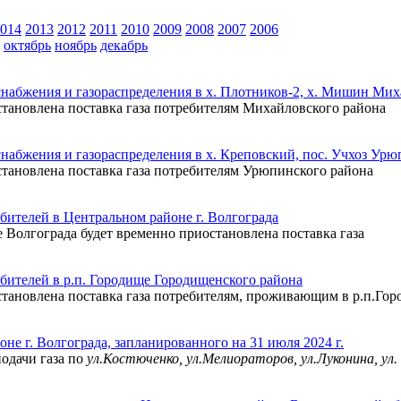
014
2013
2012
2011
2010
2009
2008
2007
2006
октябрь
ноябрь
декабрь
снабжения и газораспределения в х. Плотников-2, х. Мишин Мих
иостановлена поставка газа потребителям Михайловского района
набжения и газораспределения в х. Креповский, пос. Учхоз Урю
иостановлена поставка газа потребителям Урюпинского района
бителей в Центральном районе г. Волгограда
не Волгограда будет временно приостановлена поставка газа
бителей в р.п. Городище Городищенского района
риостановлена поставка газа потребителям, проживающим в р.п.Го
не г. Волгограда, запланированного на 31 июля 2024 г.
одачи газа по
ул.Костюченко, ул.Мелиораторов, ул.Луконина, ул.