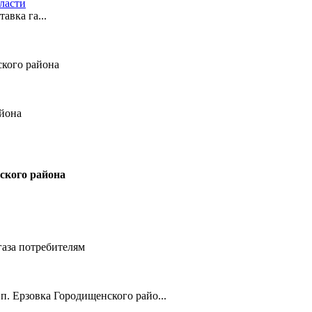
ласти
авка га...
вского района
айона
ского района
газа потребителям
.п. Ерзовка Городищенского райо...