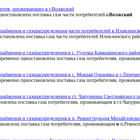
ентов, проживающих в г.Волжский
риостановлена поставка газа части потребителей
г.Волжский
снабжения и газораспределения части потребителей в Иловлинск
иостановлена поставка газа части потребителей Иловлинского рай
набжения и газораспределения в с. Гуселка Камышинского райо
дет временно приостановлена поставка газа потребителям, прожив
набжения и газораспределения в с. Мокрая Ольховка и с.Перещ
дет временно приостановлена поставка газа потребителям, прожива
набжения и газораспределения в ст. Чапурники Светлоярского р
тановлена поставка газа потребителям, проживающим в ст.Чапурн
набжения и газораспределения в п. Реконструкция Михайловско
тановлена поставка газа потребителям, проживающим
в
п.Реконс