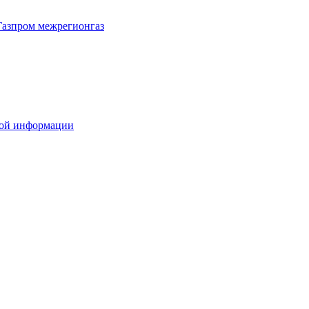
Газпром межрегионгаз
вой информации