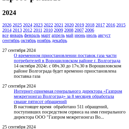
2024
2026
2025
2024
2023
2022
2021
2020
2019
2018
2017
2016
2015
2014
2013
2012
2011
2010
2009
2008
2007
2006
все
январь
февраль
март
апрель
май
июнь
июль
август
сентябрь
октябрь
ноябрь
декабрь
27 сентября 2024
О временном приостановлении поставок газа части
потребителей в Ворошиловском районе г. Волгограда
14 октября 2024г. с 08ч.30 до 17ч.30 в Ворошиловском
районе Волгограда будет временно приостановлена
поставка газа
27 сентября 2024
Интернет-приемная генерального директора «Газпром
межрегионгаз Волгоград» за 8 месяцев обработала
свыше пятисот обращений
В настоящее время обработано 511 обращений,
поступивших посредством сервиса на имя генерального
директора ООО "Газпром межрегионгаз Во...
25 сентября 2024