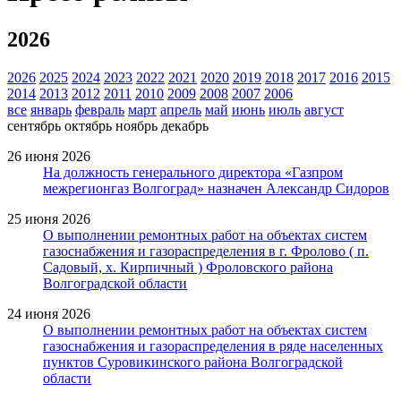
2026
2026
2025
2024
2023
2022
2021
2020
2019
2018
2017
2016
2015
2014
2013
2012
2011
2010
2009
2008
2007
2006
все
январь
февраль
март
апрель
май
июнь
июль
август
сентябрь
октябрь
ноябрь
декабрь
26 июня 2026
На должность генерального директора «Газпром
межрегионгаз Волгоград» назначен Александр Сидоров
25 июня 2026
О выполнении ремонтных работ на объектах систем
газоснабжения и газораспределения в г. Фролово ( п.
Садовый, х. Кирпичный ) Фроловского района
Волгоградской области
24 июня 2026
О выполнении ремонтных работ на объектах систем
газоснабжения и газораспределения в ряде населенных
пунктов Суровикинского района Волгоградской
области