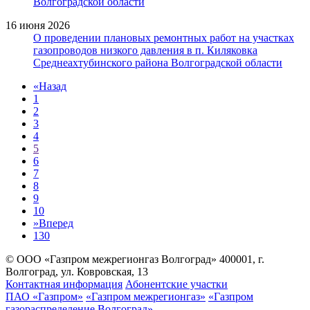
Волгоградской области
16 июня 2026
О проведении плановых ремонтных работ на участках
газопроводов низкого давления в п. Киляковка
Среднеахтубинского района Волгоградской области
«
Назад
1
2
3
4
5
6
7
8
9
10
»
Вперед
130
© ООО «Газпром межрегионгаз Волгоград»
400001, г.
Волгоград, ул. Ковровская, 13
Контактная информация
Абонентские участки
ПАО «Газпром»
«Газпром межрегионгаз»
«Газпром
газораспределение Волгоград»