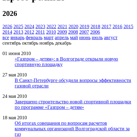
2026
2026
2025
2024
2023
2022
2021
2020
2019
2018
2017
2016
2015
2014
2013
2012
2011
2010
2009
2008
2007
2006
все
январь
февраль
март
апрель
май
июнь
июль
август
сентябрь
октябрь
ноябрь
декабрь
01 июня 2010
«Газпром – детям»: в Волгограде открыли новую
спортивную площадку
27 мая 2010
В Санкт-Петербурге обсудили вопросы эффективности
газовой отрасли
24 мая 2010
Завершено строительство новой спортивной площадки
по программе «Газпром – детям»
18 мая 2010
Об итогах совещания по вопросам расчетов
коммунальных организаций Волгоградской области за
газ