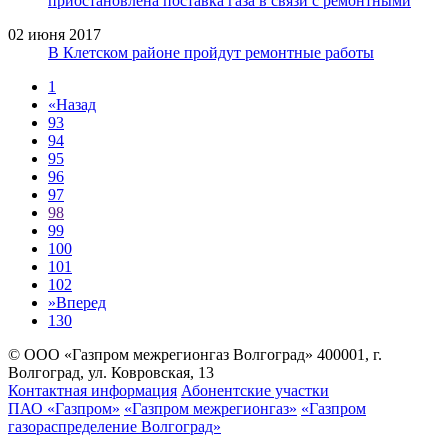
приостановлена поставка газа в связи с ремонтными
02 июня 2017
В Клетском районе пройдут ремонтные работы
1
«
Назад
93
94
95
96
97
98
99
100
101
102
»
Вперед
130
© ООО «Газпром межрегионгаз Волгоград»
400001, г.
Волгоград, ул. Ковровская, 13
Контактная информация
Абонентские участки
ПАО «Газпром»
«Газпром межрегионгаз»
«Газпром
газораспределение Волгоград»