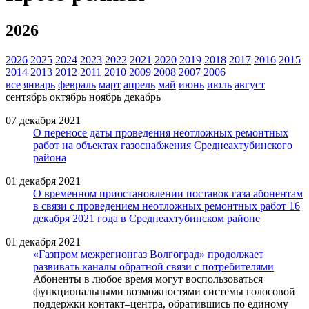
2026
2026
2025
2024
2023
2022
2021
2020
2019
2018
2017
2016
2015
2014
2013
2012
2011
2010
2009
2008
2007
2006
все
январь
февраль
март
апрель
май
июнь
июль
август
сентябрь
октябрь
ноябрь
декабрь
07 декабря 2021
О переносе даты проведения неотложных ремонтных
работ на объектах газоснабжения Среднеахтубинского
района
01 декабря 2021
О временном приостановлении поставок газа абонентам
в связи с проведением неотложных ремонтных работ 16
декабря 2021 года в Среднеахтубинском районе
01 декабря 2021
«Газпром межрегионгаз Волгоград» продолжает
развивать каналы обратной связи с потребителями
Абоненты в любое время могут воспользоваться
функциональными возможностями системы голосовой
поддержки контакт–центра, обратившись по единому