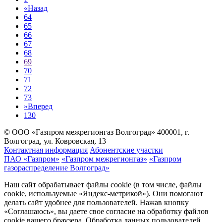
«
Назад
64
65
66
67
68
69
70
71
72
73
»
Вперед
130
© ООО «Газпром межрегионгаз Волгоград»
400001, г.
Волгоград, ул. Ковровская, 13
Контактная информация
Абонентские участки
ПАО «Газпром»
«Газпром межрегионгаз»
«Газпром
газораспределение Волгоград»
Наш сайт обрабатывает файлы cookie (в том числе, файлы
cookie, используемые «Яндекс-метрикой»). Они помогают
делать сайт удобнее для пользователей. Нажав кнопку
«Соглашаюсь», вы даете свое согласие на обработку файлов
cookie вашего браузера. Обработка данных пользователей