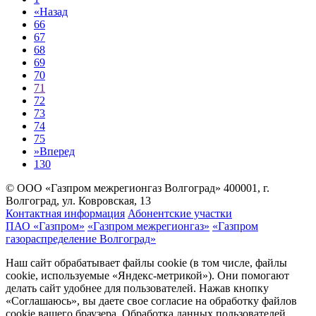
«
Назад
66
67
68
69
70
71
72
73
74
75
»
Вперед
130
© ООО «Газпром межрегионгаз Волгоград»
400001, г.
Волгоград, ул. Ковровская, 13
Контактная информация
Абонентские участки
ПАО «Газпром»
«Газпром межрегионгаз»
«Газпром
газораспределение Волгоград»
Наш сайт обрабатывает файлы cookie (в том числе, файлы
cookie, используемые «Яндекс-метрикой»). Они помогают
делать сайт удобнее для пользователей. Нажав кнопку
«Соглашаюсь», вы даете свое согласие на обработку файлов
cookie вашего браузера. Обработка данных пользователей