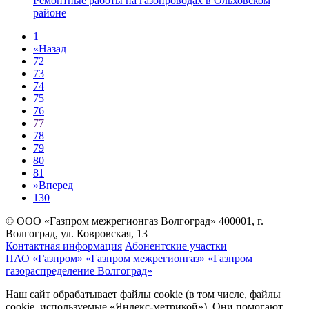
Ремонтные работы на газопроводах в Ольховском
районе
1
«
Назад
72
73
74
75
76
77
78
79
80
81
»
Вперед
130
© ООО «Газпром межрегионгаз Волгоград»
400001, г.
Волгоград, ул. Ковровская, 13
Контактная информация
Абонентские участки
ПАО «Газпром»
«Газпром межрегионгаз»
«Газпром
газораспределение Волгоград»
Наш сайт обрабатывает файлы cookie (в том числе, файлы
cookie, используемые «Яндекс-метрикой»). Они помогают