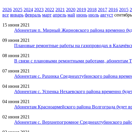
2026
2025
2024
2023
2022
2021
2020
2019
2018
2017
2016
2015
2
все
январь
февраль
март
апрель
май
июнь
июль
август
сентябрь
15 июня 2021
Абонентам п. Мирный Жирновского района временно буде
09 июня 2021
Плановые ремонтные работы на газопроводах в Калачёвс
08 июня 2021
В связи с плановыми ремонтными работами, абонентам Тр
07 июня 2021
Абонентам с. Рахинка Среднеахтубинского района времен
04 июня 2021
Абонентам с. Успенка Нехаевского района временно буде
04 июня 2021
Абонентам Красноармейского района Волгограда будет в
02 июня 2021
Абонентам с. Верхнепогромное Среднеахтубинского райо