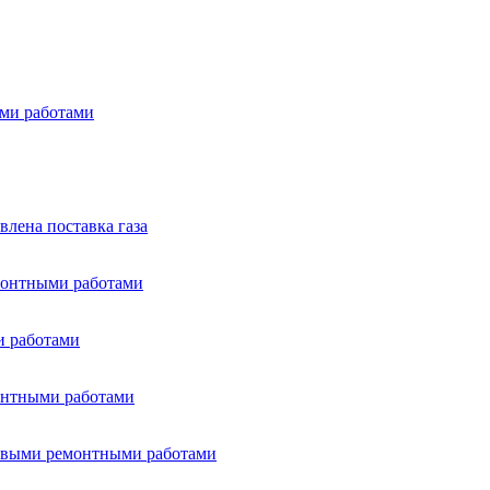
ыми работами
лена поставка газа
емонтными работами
и работами
монтными работами
ановыми ремонтными работами