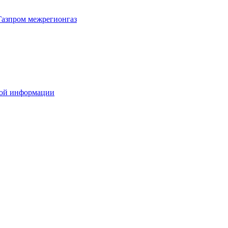
Газпром межрегионгаз
вой информации