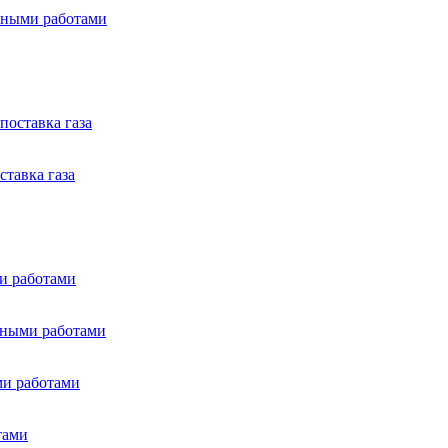
нтными работами
поставка газа
тавка газа
ми работами
нтными работами
ми работами
тами