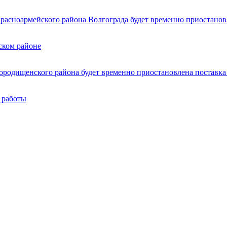
расноармейского района Волгограда будет временно приостановл
ском районе
ородищенского района будет временно приостановлена поставка 
 работы