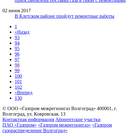
приостановлена поставка газа в связи с ремонтными
02 июня 2017
В Клетском районе пройдут ремонтные работы
1
«
Назад
93
94
95
96
97
98
99
100
101
102
»
Вперед
130
© ООО «Газпром межрегионгаз Волгоград»
400001, г.
Волгоград, ул. Ковровская, 13
Контактная информация
Абонентские участки
ПАО «Газпром»
«Газпром межрегионгаз»
«Газпром
газораспределение Волгоград»