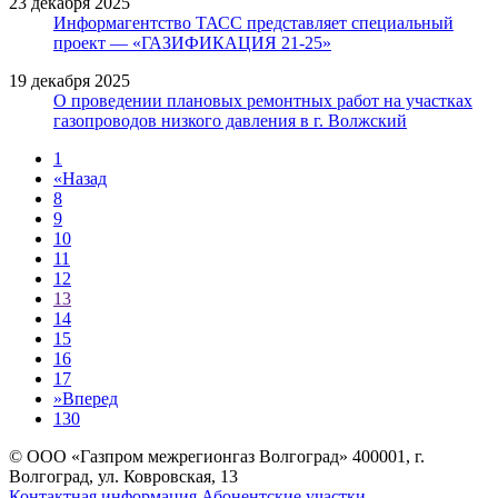
23 декабря 2025
Информагентство ТАСС представляет специальный
проект — «ГАЗИФИКАЦИЯ 21-25»
19 декабря 2025
О проведении плановых ремонтных работ на участках
газопроводов низкого давления в г. Волжский
1
«
Назад
8
9
10
11
12
13
14
15
16
17
»
Вперед
130
© ООО «Газпром межрегионгаз Волгоград»
400001, г.
Волгоград, ул. Ковровская, 13
Контактная информация
Абонентские участки