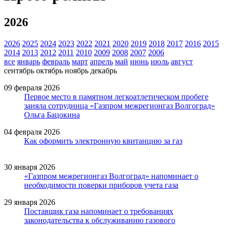
2026
2026
2025
2024
2023
2022
2021
2020
2019
2018
2017
2016
2015
2014
2013
2012
2011
2010
2009
2008
2007
2006
все
январь
февраль
март
апрель
май
июнь
июль
август
сентябрь
октябрь
ноябрь
декабрь
09 февраля 2026
Первое место в памятном легкоатлетическом пробеге
заняла сотрудница «Газпром межрегионгаз Волгоград»
Ольга Бацокина
04 февраля 2026
Как оформить электронную квитанцию за газ
30 января 2026
«Газпром межрегионгаз Волгоград» напоминает о
необходимости поверки приборов учета газа
29 января 2026
Поставщик газа напоминает о требованиях
законодательства к обслуживанию газового