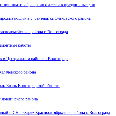
ит принимать обращения жителей в праздничные дни
 проживающим в с. Зензеватка Ольховского района
расноармейского района г. Волгограда
ремонтные работы
 в Центральном районе г. Волгограда
Калачёвского района
.п. Елань Волгоградской области
Иловлинского района
чный и СНТ «Заря» Краснооктябрьского района г. Волгограда