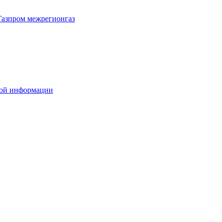
Газпром межрегионгаз
вой информации