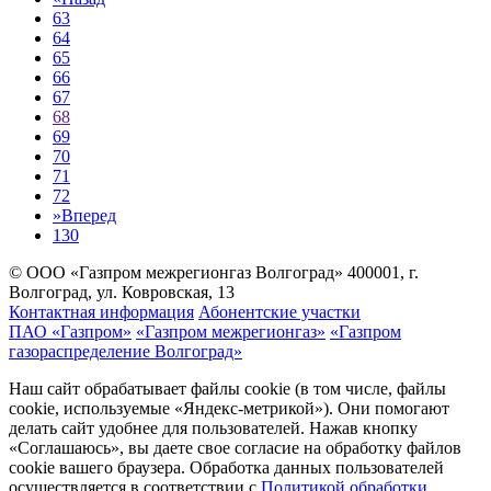
63
64
65
66
67
68
69
70
71
72
»
Вперед
130
© ООО «Газпром межрегионгаз Волгоград»
400001, г.
Волгоград, ул. Ковровская, 13
Контактная информация
Абонентские участки
ПАО «Газпром»
«Газпром межрегионгаз»
«Газпром
газораспределение Волгоград»
Наш сайт обрабатывает файлы cookie (в том числе, файлы
cookie, используемые «Яндекс-метрикой»). Они помогают
делать сайт удобнее для пользователей. Нажав кнопку
«Соглашаюсь», вы даете свое согласие на обработку файлов
cookie вашего браузера. Обработка данных пользователей
осуществляется в соответствии с
Политикой обработки